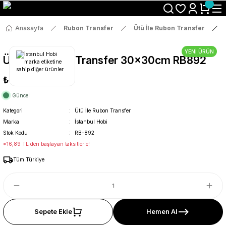
Size Özel "HG10" Koduyla Sepette Hemen %10 İndirimi Kaçırma
Anasayfa
Rubon Transfer
Ütü İle Rubon Transfer
YENİ ÜRÜN
Ütü İle Rub On Transfer 30x30cm RB892
₺89
Güncel
Kategori
Ütü İle Rubon Transfer
Marka
İstanbul Hobi
Stok Kodu
RB-892
*16,89 TL den başlayan taksitlerle!
Tüm Türkiye
Sepete Ekle
Hemen Al