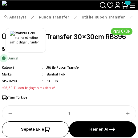
Size Özel "HG10" Koduyla Sepette Hemen %10 İndirimi Kaçırma
Anasayfa
Rubon Transfer
Ütü İle Rubon Transfer
YENİ ÜRÜN
Ütü İle Rub On Transfer 30x30cm RB896
₺89
Güncel
Kategori
Ütü İle Rubon Transfer
Marka
İstanbul Hobi
Stok Kodu
RB-896
*16,89 TL den başlayan taksitlerle!
Tüm Türkiye
Sepete Ekle
Hemen Al