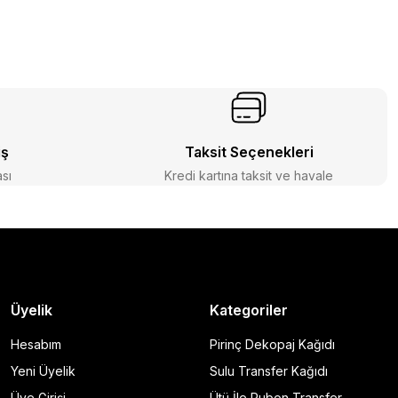
iş
Taksit Seçenekleri
ası
Kredi kartına taksit ve havale
Üyelik
Kategoriler
Hesabım
Pirinç Dekopaj Kağıdı
Yeni Üyelik
Sulu Transfer Kağıdı
Üye Girişi
Ütü İle Rubon Transfer