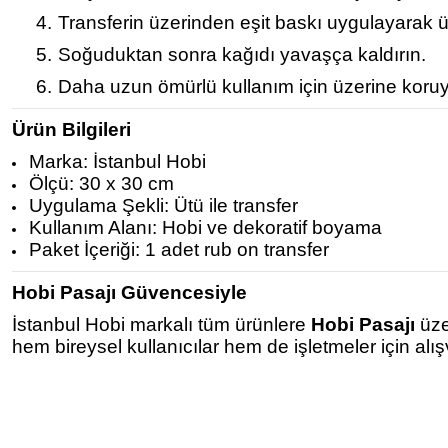
4.
Transferin üzerinden eşit baskı uygulayarak ü
5.
Soğuduktan sonra kağıdı yavaşça kaldırın.
6.
Daha uzun ömürlü kullanım için üzerine koruy
Ürün Bilgileri
Marka: İstanbul Hobi
Ölçü: 30 x 30 cm
Uygulama Şekli: Ütü ile transfer
Kullanım Alanı: Hobi ve dekoratif boyama
Paket İçeriği: 1 adet rub on transfer
Hobi Pasajı Güvencesiyle
İstanbul Hobi markalı tüm ürünlere
Hobi Pasajı
üze
hem bireysel kullanıcılar hem de işletmeler için alı