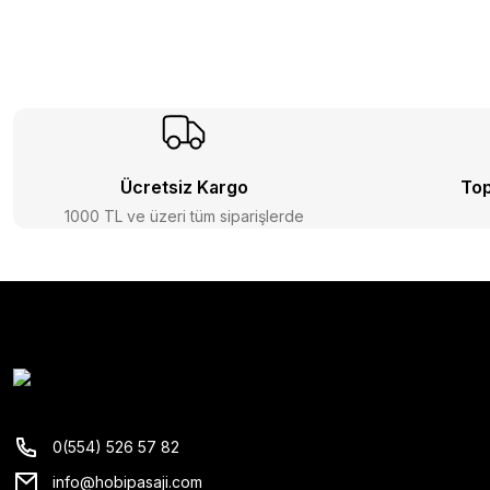
Ücretsiz Kargo
Top
1000 TL ve üzeri tüm siparişlerde
0(554) 526 57 82
info@hobipasaji.com