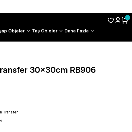
S.S.S.
şap Objeler
Taş Objeler
Daha Fazla
 Transfer 30x30cm RB906
on Transfer
i