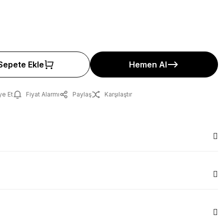
Sepete Ekle
Hemen Al
ye Et
Fiyat Alarmı
Paylaş
Karşılaştır