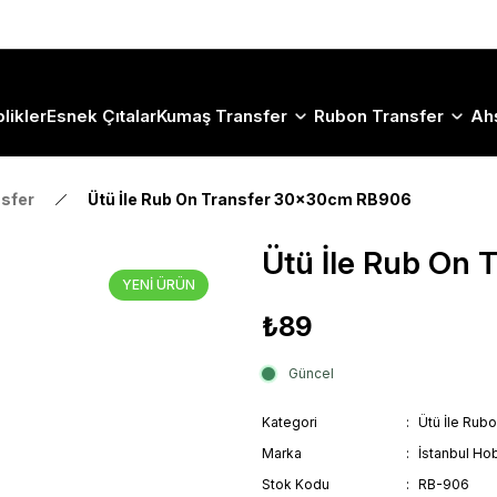
Size Özel "HG10" Koduyla Sepette Hemen %10 İndirimi Kaçırma
likler
Esnek Çıtalar
Kumaş Transfer
Rubon Transfer
Ah
nsfer
Ütü İle Rub On Transfer 30x30cm RB906
Ütü İle Rub On
YENİ ÜRÜN
₺89
Güncel
Kategori
Ütü İle Rub
Marka
İstanbul Hob
Stok Kodu
RB-906