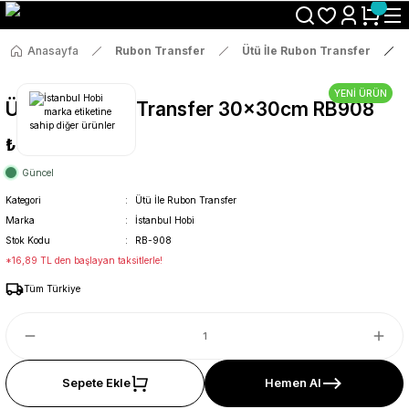
Size Özel "HG10" Koduyla Sepette Hemen %10 İndirimi Kaçırma
Anasayfa
Rubon Transfer
Ütü İle Rubon Transfer
YENİ ÜRÜN
Ütü İle Rub On Transfer 30x30cm RB908
₺89
Güncel
Kategori
Ütü İle Rubon Transfer
Marka
İstanbul Hobi
Stok Kodu
RB-908
*16,89 TL den başlayan taksitlerle!
Tüm Türkiye
Sepete Ekle
Hemen Al