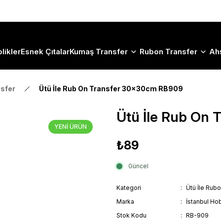
Size Özel "HG10" Koduyla Sepette Hemen %10 İndirimi Kaçırma
likler
Esnek Çıtalar
Kumaş Transfer
Rubon Transfer
Ah
nsfer
Ütü İle Rub On Transfer 30x30cm RB909
Ütü İle Rub On
YENİ ÜRÜN
₺89
Güncel
Kategori
Ütü İle Rub
Marka
İstanbul Hob
Stok Kodu
RB-909