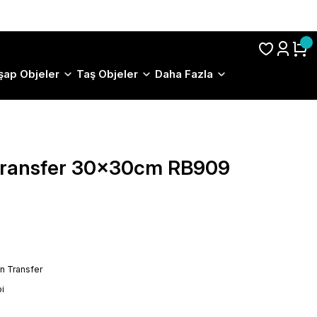
S.S.S.
şap Objeler
Taş Objeler
Daha Fazla
 Transfer 30x30cm RB909
on Transfer
i