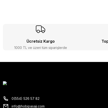
Ücretsiz Kargo
Top
1000 TL ve üzeri tüm siparişlerde
0(554) 526 57 82
info@hobipasaji.com