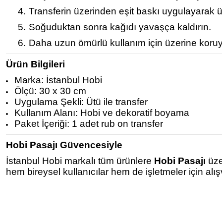
4.
Transferin üzerinden eşit baskı uygulayarak ü
5.
Soğuduktan sonra kağıdı yavaşça kaldırın.
6.
Daha uzun ömürlü kullanım için üzerine koruy
Ürün Bilgileri
Marka: İstanbul Hobi
Ölçü: 30 x 30 cm
Uygulama Şekli: Ütü ile transfer
Kullanım Alanı: Hobi ve dekoratif boyama
Paket İçeriği: 1 adet rub on transfer
Hobi Pasajı Güvencesiyle
İstanbul Hobi markalı tüm ürünlere
Hobi Pasajı
üze
hem bireysel kullanıcılar hem de işletmeler için alı