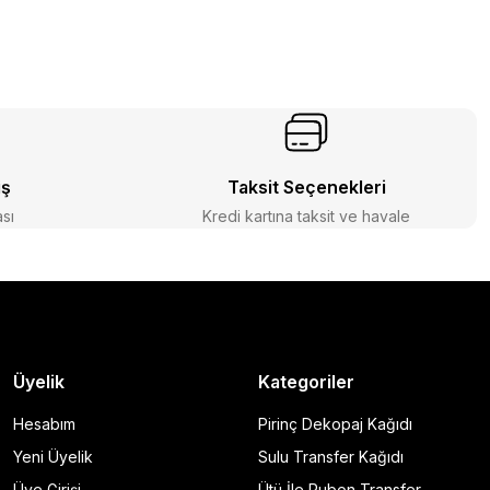
iş
Taksit Seçenekleri
ası
Kredi kartına taksit ve havale
Üyelik
Kategoriler
Hesabım
Pirinç Dekopaj Kağıdı
Yeni Üyelik
Sulu Transfer Kağıdı
Üye Girişi
Ütü İle Rubon Transfer