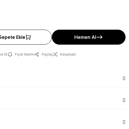
Sepete Ekle
Hemen Al
ye Et
Fiyat Alarmı
Paylaş
Karşılaştır