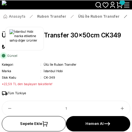
Size Özel "HG10" Koduyla Sepette Hemen %10 İndirimi Kaçırma
Anasayfa
Rubon Transfer
Ütü İle Rubon Transfer
Ütü İle Rub On Transfer 30x50cm CK349
₺119
Güncel
Kategori
Ütü İle Rubon Transfer
Marka
İstanbul Hobi
Stok Kodu
CK-349
*22,59 TL den başlayan taksitlerle!
Tüm Türkiye
Sepete Ekle
Hemen Al