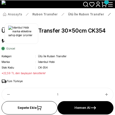
Size Özel "HG10" Koduyla Sepette Hemen %10 İndirimi Kaçırma
Anasayfa
Rubon Transfer
Ütü İle Rubon Transfer
Ütü İle Rub On Transfer 30x50cm CK354
₺119
Güncel
Kategori
Ütü İle Rubon Transfer
Marka
İstanbul Hobi
Stok Kodu
CK-354
*22,59 TL den başlayan taksitlerle!
Tüm Türkiye
Sepete Ekle
Hemen Al