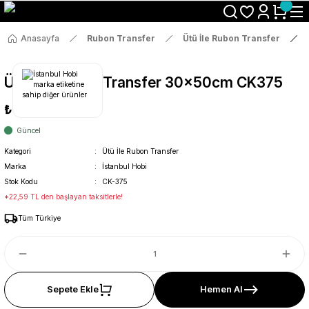
Size Özel "HG10" Koduyla Sepette Hemen %10 İndirimi Kaçırma
Anasayfa
Rubon Transfer
Ütü İle Rubon Transfer
Ütü İle Rub On Transfer 30x50cm CK375
₺119
Güncel
Kategori
Ütü İle Rubon Transfer
Marka
İstanbul Hobi
Stok Kodu
CK-375
*22,59 TL den başlayan taksitlerle!
Tüm Türkiye
Sepete Ekle
Hemen Al