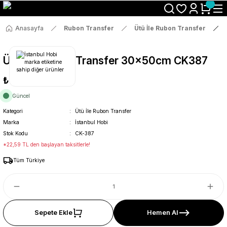
Size Özel "HG10" Koduyla Sepette Hemen %10 İndirimi Kaçırma
Anasayfa
Rubon Transfer
Ütü İle Rubon Transfer
Ütü İle Rub On Transfer 30x50cm CK387
₺119
Güncel
Kategori
Ütü İle Rubon Transfer
Marka
İstanbul Hobi
Stok Kodu
CK-387
*22,59 TL den başlayan taksitlerle!
Tüm Türkiye
Sepete Ekle
Hemen Al