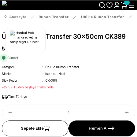
Size Özel "HG10" Koduyla Sepette Hemen %10 İndirimi Kaçırma
Anasayfa
Rubon Transfer
Ütü İle Rubon Transfer
Ütü İle Rub On Transfer 30x50cm CK389
₺119
Güncel
Kategori
Ütü İle Rubon Transfer
Marka
İstanbul Hobi
Stok Kodu
CK-389
*22,59 TL den başlayan taksitlerle!
Tüm Türkiye
Sepete Ekle
Hemen Al