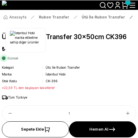
Size Özel "HG10" Koduyla Sepette Hemen %10 İndirimi Kaçırma
Anasayfa
Rubon Transfer
Ütü İle Rubon Transfer
Ütü İle Rub On Transfer 30x50cm CK396
₺119
Güncel
Kategori
Ütü İle Rubon Transfer
Marka
İstanbul Hobi
Stok Kodu
CK-396
*22,59 TL den başlayan taksitlerle!
Tüm Türkiye
Sepete Ekle
Hemen Al