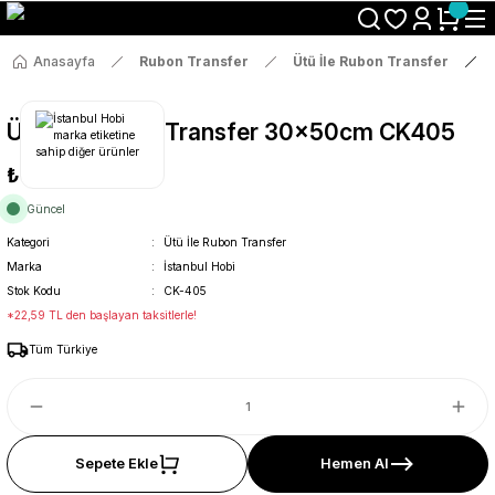
Size Özel "HG10" Koduyla Sepette Hemen %10 İndirimi Kaçırma
Anasayfa
Rubon Transfer
Ütü İle Rubon Transfer
Ütü İle Rub On Transfer 30x50cm CK405
₺119
Güncel
Kategori
Ütü İle Rubon Transfer
Marka
İstanbul Hobi
Stok Kodu
CK-405
*22,59 TL den başlayan taksitlerle!
Tüm Türkiye
Sepete Ekle
Hemen Al