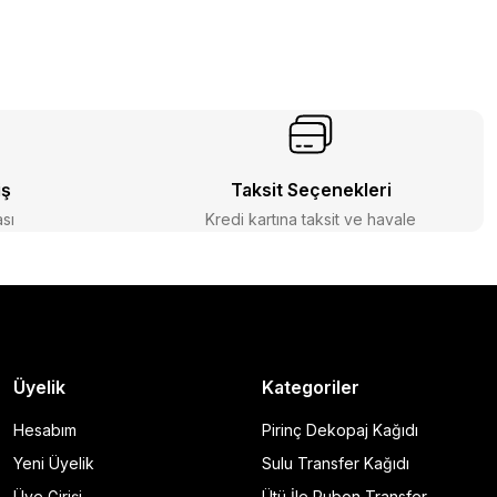
iş
Taksit Seçenekleri
ası
Kredi kartına taksit ve havale
Üyelik
Kategoriler
Hesabım
Pirinç Dekopaj Kağıdı
Yeni Üyelik
Sulu Transfer Kağıdı
Üye Girişi
Ütü İle Rubon Transfer