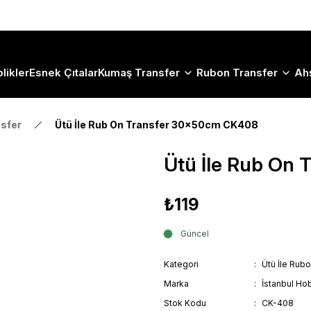
Size Özel "HG10" Koduyla Sepette Hemen %10 İndirimi Kaçırma
likler
Esnek Çıtalar
Kumaş Transfer
Rubon Transfer
Ah
nsfer
Ütü İle Rub On Transfer 30x50cm CK408
Ütü İle Rub On
₺119
Güncel
Kategori
Ütü İle Rub
Marka
İstanbul Hob
Stok Kodu
CK-408