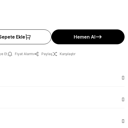
Sepete Ekle
Hemen Al
ye Et
Fiyat Alarmı
Paylaş
Karşılaştır