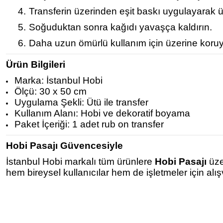
4.
Transferin üzerinden eşit baskı uygulayarak ü
5.
Soğuduktan sonra kağıdı yavaşça kaldırın.
6.
Daha uzun ömürlü kullanım için üzerine koruy
Ürün Bilgileri
Marka: İstanbul Hobi
Ölçü: 30 x 50 cm
Uygulama Şekli: Ütü ile transfer
Kullanım Alanı: Hobi ve dekoratif boyama
Paket İçeriği: 1 adet rub on transfer
Hobi Pasajı Güvencesiyle
İstanbul Hobi markalı tüm ürünlere
Hobi Pasajı
üze
hem bireysel kullanıcılar hem de işletmeler için alı