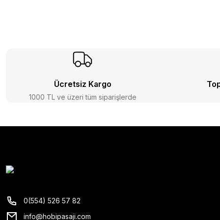
Ücretsiz Kargo
Top
1000 TL ve üzeri tüm siparişlerde
0(554) 526 57 82
info@hobipasaji.com