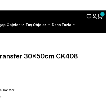
S.S.S.
şap Objeler
Taş Objeler
Daha Fazla
 Transfer 30x50cm CK408
on Transfer
i