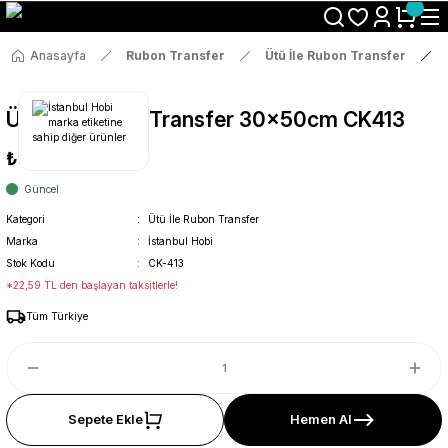
Size Özel "HG10" Koduyla Sepette Hemen %10 İndirimi Kaçırma
Anasayfa
Rubon Transfer
Ütü İle Rubon Transfer
Ütü İle Rub On Transfer 30x50cm CK413
₺119
Güncel
Kategori
Ütü İle Rubon Transfer
Marka
İstanbul Hobi
Stok Kodu
CK-413
*22,59 TL den başlayan taksitlerle!
Tüm Türkiye
Sepete Ekle
Hemen Al