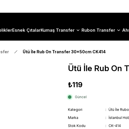
Size Özel "HG10" Koduyla Sepette Hemen %10 İndirimi Kaçırma
likler
Esnek Çıtalar
Kumaş Transfer
Rubon Transfer
Ah
nsfer
Ütü İle Rub On Transfer 30x50cm CK414
Ütü İle Rub On
₺119
Güncel
Kategori
Ütü İle Rub
Marka
İstanbul Hob
Stok Kodu
CK-414