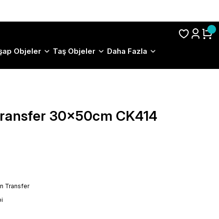
S.S.S.
şap Objeler
Taş Objeler
Daha Fazla
 Transfer 30x50cm CK414
on Transfer
i