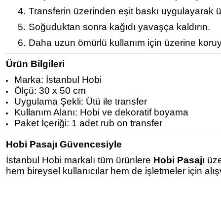
4.
Transferin üzerinden eşit baskı uygulayarak ü
5.
Soğuduktan sonra kağıdı yavaşça kaldırın.
6.
Daha uzun ömürlü kullanım için üzerine koruy
Ürün Bilgileri
Marka: İstanbul Hobi
Ölçü: 30 x 50 cm
Uygulama Şekli: Ütü ile transfer
Kullanım Alanı: Hobi ve dekoratif boyama
Paket İçeriği: 1 adet rub on transfer
Hobi Pasajı Güvencesiyle
İstanbul Hobi markalı tüm ürünlere
Hobi Pasajı
üze
hem bireysel kullanıcılar hem de işletmeler için alı