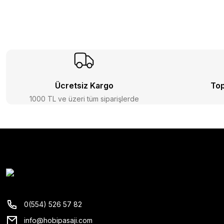
Ücretsiz Kargo
Top
1000 TL ve üzeri tüm siparişlerde
0(554) 526 57 82
info@hobipasaji.com