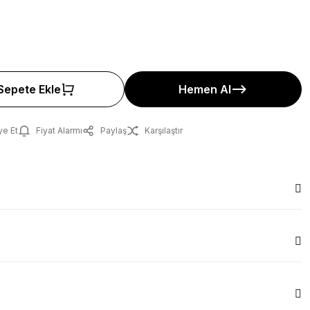
Sepete Ekle
Hemen Al
ye Et
Fiyat Alarmı
Paylaş
Karşılaştır