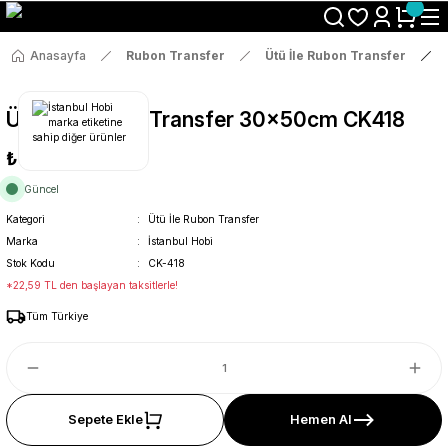
Size Özel "HG10" Koduyla Sepette Hemen %10 İndirimi Kaçırma
Anasayfa
Rubon Transfer
Ütü İle Rubon Transfer
Ütü İle Rub On Transfer 30x50cm CK418
₺119
Güncel
Kategori
Ütü İle Rubon Transfer
Marka
İstanbul Hobi
Stok Kodu
CK-418
*22,59 TL den başlayan taksitlerle!
Tüm Türkiye
Sepete Ekle
Hemen Al