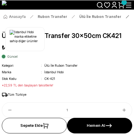
Size Özel "HG10" Koduyla Sepette Hemen %10 İndirimi Kaçırma
Anasayfa
Rubon Transfer
Ütü İle Rubon Transfer
Ütü İle Rub On Transfer 30x50cm CK421
₺119
Güncel
Kategori
Ütü İle Rubon Transfer
Marka
İstanbul Hobi
Stok Kodu
CK-421
*22,59 TL den başlayan taksitlerle!
Tüm Türkiye
Sepete Ekle
Hemen Al