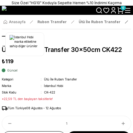
Size Özel "HG10" Koduyla Sepette Hemen %10 İndirimi Kaçırma
0
Anasayfa
Rubon Transfer
Ütü İle Rubon Transfer
Ütü İle Rub On Transfer 30x50cm CK422
₺119
Güncel
Kategori
Ütü İle Rubon Transfer
Marka
İstanbul Hobi
Stok Kodu
CK-422
*22,59 TL den başlayan taksitlerle!
Tüm Türkiye
08 Ağustos - 12 Ağustos