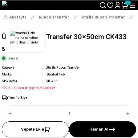
Size Özel "HG10" Koduyla Sepette Hemen %10 İndirimi Kaçırma
Anasayfa
Rubon Transfer
Ütü İle Rubon Transfer
Ütü İle Rub On Transfer 30x50cm CK433
₺119
Güncel
Kategori
Ütü İle Rubon Transfer
Marka
İstanbul Hobi
Stok Kodu
CK-433
*22,59 TL den başlayan taksitlerle!
Tüm Türkiye
Sepete Ekle
Hemen Al