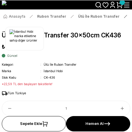
Size Özel "HG10" Koduyla Sepette Hemen %10 İndirimi Kaçırma
Anasayfa
Rubon Transfer
Ütü İle Rubon Transfer
Ütü İle Rub On Transfer 30x50cm CK436
₺119
Güncel
Kategori
Ütü İle Rubon Transfer
Marka
İstanbul Hobi
Stok Kodu
CK-436
*22,59 TL den başlayan taksitlerle!
Tüm Türkiye
Sepete Ekle
Hemen Al