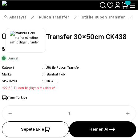
Size Özel "HG10" Koduyla Sepette Hemen %10 İndirimi Kaçırma
Anasayfa
Rubon Transfer
Ütü İle Rubon Transfer
Ütü İle Rub On Transfer 30x50cm CK438
₺119
Güncel
Kategori
Ütü İle Rubon Transfer
Marka
İstanbul Hobi
Stok Kodu
CK-438
*22,59 TL den başlayan taksitlerle!
Tüm Türkiye
Sepete Ekle
Hemen Al