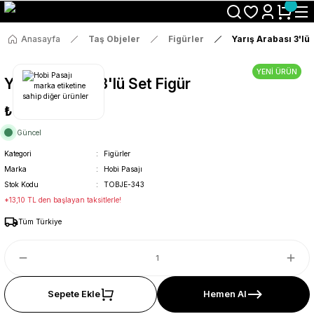
Size Özel "HG10" Koduyla Sepette Hemen %10 İndirimi Kaçırma
Anasayfa
Taş Objeler
Figürler
Yarış Arabası 3'lü 
YENİ ÜRÜN
Yarış Arabası 3'lü Set Figür
₺69
Güncel
Kategori
Figürler
Marka
Hobi Pasajı
Stok Kodu
TOBJE-343
*13,10 TL den başlayan taksitlerle!
Tüm Türkiye
Sepete Ekle
Hemen Al