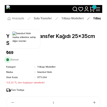
Size Özel "HG10" Koduyla Sepette Hemen %10 İndirimi Kaçırma
Anasayfa
Sulu Transfer
Yılbaşı Modelleri
Yılbaşı S
Yılbaşı Sulu Transfer Kağıdı 25x35cm
STY-244
₺69
Güncel
Kategori
Yılbaşı Modelleri
Marka
İstanbul Hobi
Stok Kodu
STY-244
*13,10 TL den başlayan taksitlerle!
Tüm Türkiye