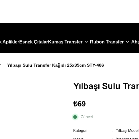
Size Özel "HG10" Koduyla Sepette Hemen %10 İndirimi Kaçırma
 Aplikler
Esnek Çıtalar
Kumaş Transfer
Rubon Transfer
Ahş
Yılbaşı Sulu Transfer Kağıdı 25x35cm STY-406
Yılbaşı Sulu Tr
₺69
Güncel
Kategori
Yılbaşı Modell