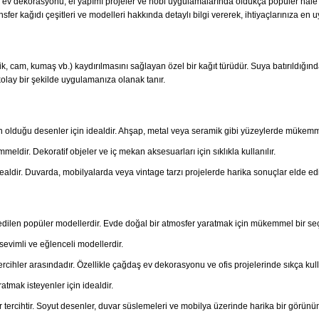
rda ev dekorasyonu, el yapımı projeler ve hobi uygulamalarında oldukça popüler hale 
sfer kağıdı çeşitleri ve modelleri hakkında detaylı bilgi vererek, ihtiyaçlarınıza en
ik, cam, kumaş vb.) kaydırılmasını sağlayan özel bir kağıt türüdür. Suya batırıldığın
kolay bir şekilde uygulamanıza olanak tanır.
in olduğu desenler için idealdir. Ahşap, metal veya seramik gibi yüzeylerde mükemme
mmeldir. Dekoratif objeler ve iç mekan aksesuarları için sıklıkla kullanılır.
ealdir. Duvarda, mobilyalarda veya vintage tarzı projelerde harika sonuçlar elde edil
 edilen popüler modellerdir. Evde doğal bir atmosfer yaratmak için mükemmel bir seç
evimli ve eğlenceli modellerdir.
rcihler arasındadır. Özellikle çağdaş ev dekorasyonu ve ofis projelerinde sıkça kulla
atmak isteyenler için idealdir.
tercihtir. Soyut desenler, duvar süslemeleri ve mobilya üzerinde harika bir görünü