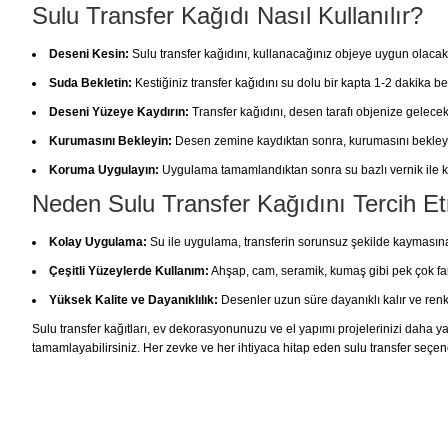
Sulu Transfer Kağıdı Nasıl Kullanılır?
Deseni Kesin:
Sulu transfer kağıdını, kullanacağınız objeye uygun olacak
Suda Bekletin:
Kestiğiniz transfer kağıdını su dolu bir kapta 1-2 dakika be
Deseni Yüzeye Kaydırın:
Transfer kağıdını, desen tarafı objenize gelecek
Kurumasını Bekleyin:
Desen zemine kaydıktan sonra, kurumasını bekley
Koruma Uygulayın:
Uygulama tamamlandıktan sonra su bazlı vernik ile ko
Neden Sulu Transfer Kağıdını Tercih Et
Kolay Uygulama:
Su ile uygulama, transferin sorunsuz şekilde kaymasına
Çeşitli Yüzeylerde Kullanım:
Ahşap, cam, seramik, kumaş gibi pek çok fark
Yüksek Kalite ve Dayanıklılık:
Desenler uzun süre dayanıklı kalır ve renk
Sulu transfer kağıtları, ev dekorasyonunuzu ve el yapımı projelerinizi daha yara
tamamlayabilirsiniz. Her zevke ve her ihtiyaca hitap eden sulu transfer seçene