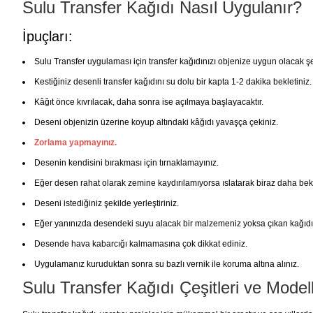
Sulu Transfer Kağıdı Nasıl Uygulanır?
İpuçları:
Sulu Transfer uygulaması için transfer kağıdınızı objenize uygun olacak şe
Kestiğiniz desenli transfer kağıdını su dolu bir kapta 1-2 dakika bekletiniz.
Kâğıt önce kıvrılacak, daha sonra ise açılmaya başlayacaktır.
Deseni objenizin üzerine koyup altındaki kâğıdı yavaşça çekiniz.
Zorlama yapmayınız.
Desenin kendisini bırakması için tırnaklamayınız.
Eğer desen rahat olarak zemine kaydırılamıyorsa ıslatarak biraz daha bekl
Deseni istediğiniz şekilde yerleştiriniz.
Eğer yanınızda desendeki suyu alacak bir malzemeniz yoksa çıkan kağıdı ka
Desende hava kabarcığı kalmamasına çok dikkat ediniz.
Uygulamanız kuruduktan sonra su bazlı vernik ile koruma altına alınız.
Sulu Transfer Kağıdı Çeşitleri ve Model