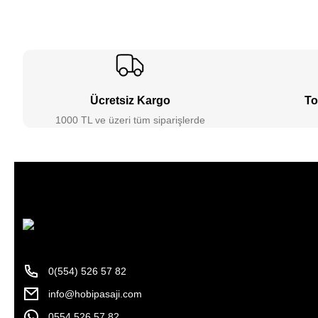
Ücretsiz Kargo
To
1000 TL ve üzeri tüm siparişlerde
0(554) 526 57 82
info@hobipasaji.com
0554 526 57 82