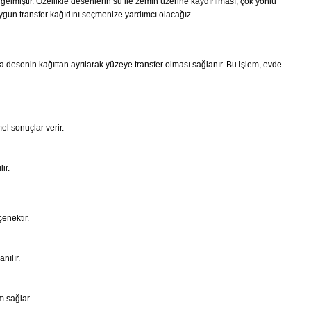
gelmiştir. Özellikle desenlerin su ile zemin üzerine kaydırılması, çok yönlü
 uygun transfer kağıdını seçmenize yardımcı olacağız.
da desenin kağıttan ayrılarak yüzeye transfer olması sağlanır. Bu işlem, evde
l sonuçlar verir.
ir.
enektir.
nılır.
m sağlar.