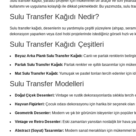
Sulu transfer kağıdı, yaratıcı projeler için mükemmel bir araçtır ve son yılla
kullanımı ve uygulama kolaylığı ile dikkat çekmektedir. Bu yazımızda, sulu tran
Sulu Transfer Kağıdı Nedir?
Sulu transfer kağıdı, desenlerin su yardımıyla çeşitli yüzeylere (ahşap, seram
dekorasyon yaparken veya özel hobi projelerinde istediğiniz görseli hızlı ve 
Sulu Transfer Kağıdı Çeşitleri
Beyaz Arka Planlı Sulu Transfer Kağıdı:
Canlı ve parlak renklerin belirg
Parlak Sulu Transfer Kağıdı:
Parlak renkler ve ışıltılı tasarımlar için müke
Mat Sulu Transfer Kağıdı:
Yumuşak ve pastel tonları tercih edenler için id
Sulu Transfer Modelleri
Doğal Çiçek Desenleri:
Vintage ve rustik dekorasyonlarda sıklıkla tercih
Hayvan Figürleri:
Çocuk odası dekorasyonu için harika bir seçenek olan s
Geometrik Desenler:
Modern ve şık bir görünüm isteyenler için popüler te
Vintage ve Retro Desenler:
Eski zamanları yansıtan nostaljik bir hava yar
Abstract (Soyut) Tasarımlar:
Modern sanat meraklıları için mükemmel bir 