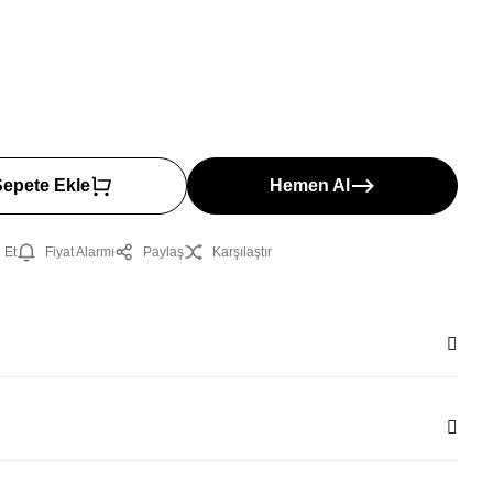
Sepete Ekle
Hemen Al
 Et
Fiyat Alarmı
Paylaş
Karşılaştır