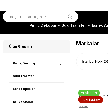
Pirinç Dekopaj
Sulu Transfer
Esnek Ap
Markalar
Ürün Grupları
İstanbul Hobi
(5
Pirinç Dekopaj
Sulu Transfer
Esnek Aplikler
YENİ ÜRÜN
Ahşap Kapıcı Kut
-10% İNDİRİM
KP120
Esnek Çıtalar
₺495