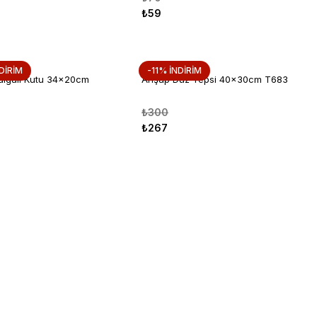
₺59
DİRİM
-11% İNDİRİM
lgalı Kutu 34x20cm
Ahşap Düz Tepsi 40x30cm T683
₺300
₺267