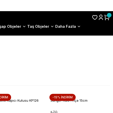
S.S.S.
şap Objeler
Taş Objeler
Daha Fazla
DİRİM
-15% İNDİRİM
limli Kapıcı Kutusu KP126
Sünger Rulo Frıça 15cm
₺70