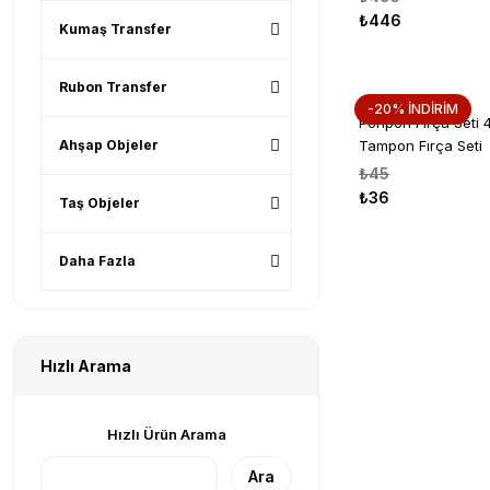
₺446
Kumaş Transfer
Rubon Transfer
-20% İNDİRİM
Ponpon Fırça Seti 
Ahşap Objeler
Tampon Fırça Seti
₺45
₺36
Taş Objeler
Daha Fazla
Hızlı Arama
Hızlı Ürün Arama
Ara