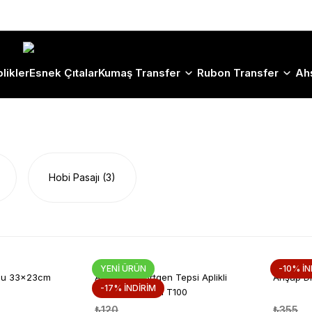
Size Özel "HG10" Koduyla Sepette Hemen %10 İndirimi Kaçırma
likler
Esnek Çıtalar
Kumaş Transfer
Rubon Transfer
Ah
)
Hobi Pasajı
(3)
YENİ ÜRÜN
-10% İN
usu 33x23cm
Ahşap Dikdörtgen Tepsi Aplikli
Ahşap Di
-17% İNDİRİM
Model 28x21cm T100
₺120
₺355