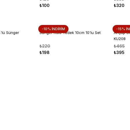
₺100
₺320
-10% İNDİRİM
-15% İN
4'lü Sünger
Sünger Rulo Yedek 10cm 10'lu Set
Ahşap Da
KU208
₺220
₺465
₺198
₺395